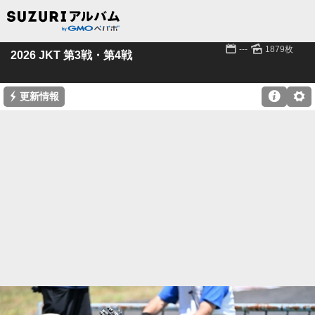
📅
🌄
---
1879枚
2026 JKT 第3戦・第4戦
⚡

⚙
更新情報