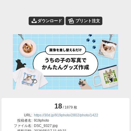
📥
🌄
ダウンロード
プリント注文
18
/ 1879 枚
URL:
https://30d.jp/919photo/2802/photo/1422
投稿者名:
919photo
ファイル名:
DSC_9327.jpg
撮影日時:
2026/05/17 11:49:31