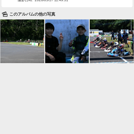
🌄
このアルバムの他の写真

一覧に戻る
Android™ アプリのインストール
Android™ からオンラインアルバムの作成・編
集、共有ができます。
インストール