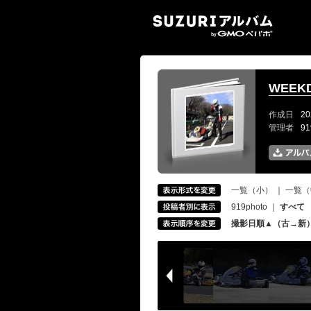
SUZ
WEEKD
作成日
20
管理者
9
一覧（小）
｜
一覧（
919photo
｜
すべて
撮影日順▲（古→新