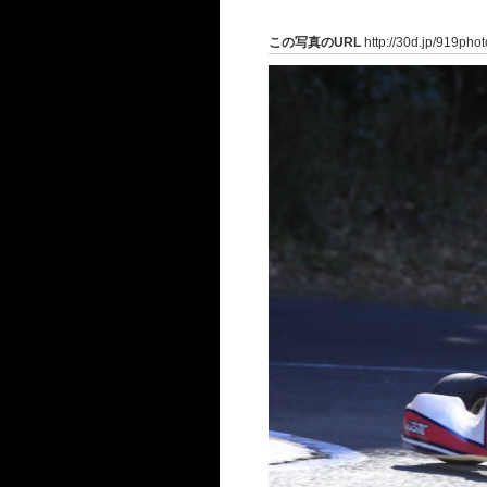
この写真のURL
http://30d.jp/919pho