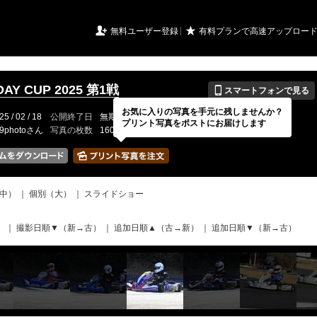
URIアルバム

★
無料ユーザー登録
有料プランで高速アップロー
📱
AY CUP 2025 第1戦
スマートフォンで見る
お気に入りの写真を手元に残しませんか？
25 / 02 / 18
公開終了日
無期限
イベントの期間
---
プリント写真をポストにお届けします
19photoさん
写真の枚数
160 / 2000枚
中）
｜
個別（大）
｜
スライドショー
）
｜
撮影日順▼（新→古）
｜
追加日順▲（古→新）
｜
追加日順▼（新→古）