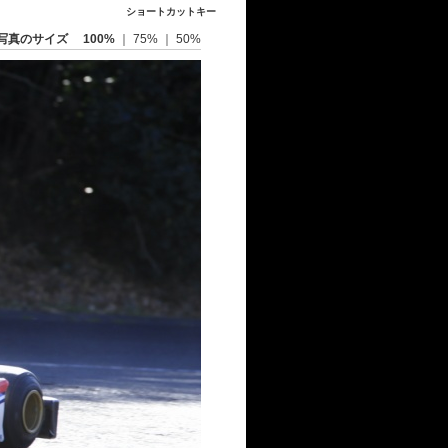
ショートカットキー
写真のサイズ
100%
｜
75%
｜
50%