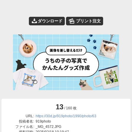
📥
🌄
ダウンロード
プリント注文
13
/ 160 枚
URL:
https://30d.jp/919photo/1990/photo/63
投稿者名:
919photo
ファイル名:
_MG_4572.JPG
撮影日時:
2025/02/18 10:19:47