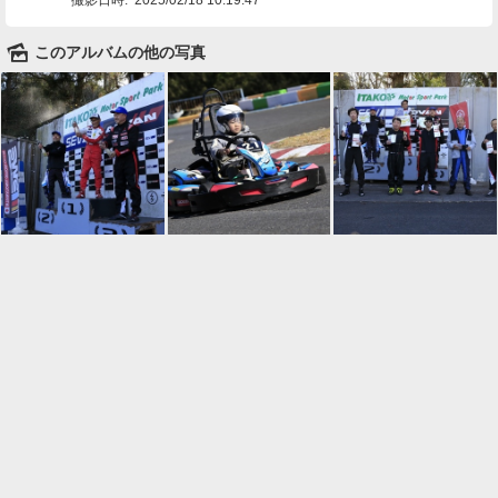
🌄
このアルバムの他の写真

一覧に戻る
Android™ アプリのインストール
Android™ からオンラインアルバムの作成・編
集、共有ができます。
インストール