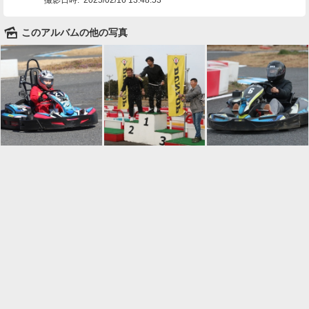
🌄
このアルバムの他の写真

一覧に戻る
Android™ アプリのインストール
Android™ からオンラインアルバムの作成・編
集、共有ができます。
インストール