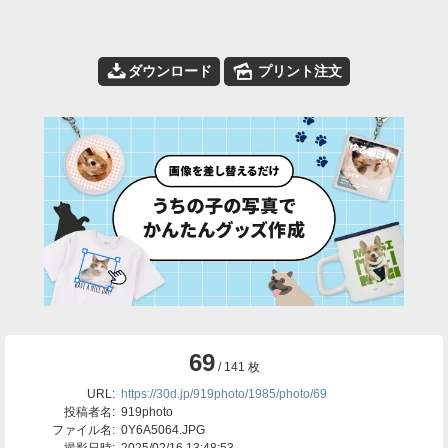
📥
🌄
ダウンロード
プリント注文
69
/ 141 枚
URL:
https://30d.jp/919photo/1985/photo/69
投稿者名:
919photo
ファイル名:
0Y6A5064.JPG
撮影日時:
2025/02/16 13:48:53