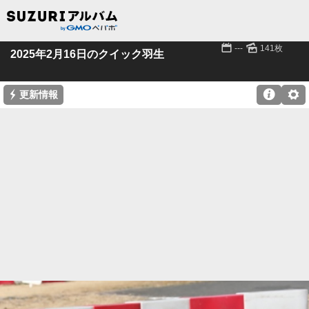
📅
🌄
---
141枚
2025年2月16日のクイック羽生
⚡

⚙
更新情報