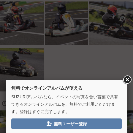
無料でオンラインアルバムが使える
SUZURIアルバムなら、イベントの写真を合い言葉で共有
🕔
2024/07/03 16:00
できるオンラインアルバムを、無料でご利用いただけま
す。登録はすぐに完了します。

無料ユーザー登録