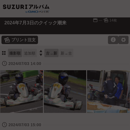
📅
🌄
---
14枚
2024年7月3日のクイック潮来
🌄

⚙
プリント注文
⚏

撮影順
追加順
古→新
新→古
🕔
2024/07/03 14:00
🕔
2024/07/03 15:00