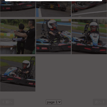


前へ
次へ