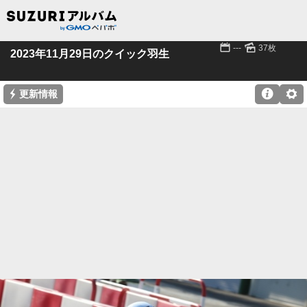
📅
🌄
---
37枚
2023年11月29日のクイック羽生
⚡

⚙
更新情報