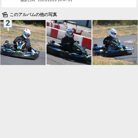
🌄
このアルバムの他の写真

一覧に戻る
Android™ アプリのインストール
Android™ からオンラインアルバムの作成・編
集、共有ができます。
インストール