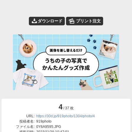
📥
🌄
ダウンロード
プリント注文
4
/ 37 枚
URL:
https://30d.jp/919photo/1304/photo/4
投稿者名:
919photo
ファイル名:
0Y6A9595.JPG
撮影日時:
2023/11/29 10:47:01