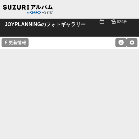
📅
🌄
---
829枚
JOYPLANNINGのフォトギャラリー
⚡

⚙
更新情報