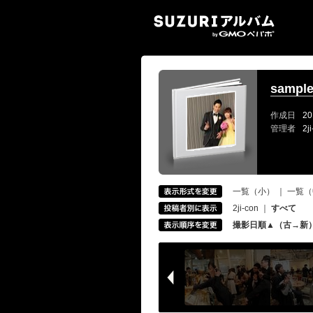
SUZ
sampl
作成日
20
管理者
2j
一覧（小）
｜
一覧（
2ji-con
｜
すべて
撮影日順▲（古→新