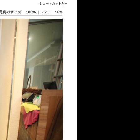
ショートカットキー
写真のサイズ
100%
｜
75%
｜
50%