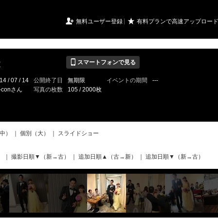
URIアルバム

★
無料ユーザー登録
有料プランで高速アップロー
📱
e
スマートフォンで見る
14 / 07 / 14
公開終了日
無期限
イベントの期間
---
i-conさん
写真の枚数
105 / 2000枚
中）
｜
個別（大）
｜
スライドショー
）
｜
撮影日順▼（新→古）
｜
追加日順▲（古→新）
｜
追加日順▼（新→古）