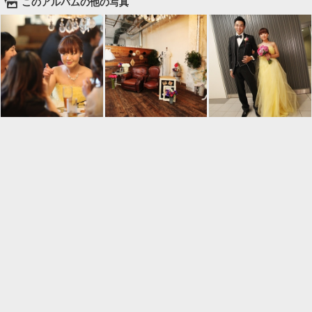
🌄
このアルバムの他の写真

一覧に戻る
Android™ アプリのインストール
Android™ からオンラインアルバムの作成・編
集、共有ができます。
インストール
⌂
📕
ホーム
アルバムを作成