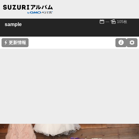
📅
🌄
---
105枚
sample
⚡

⚙
更新情報