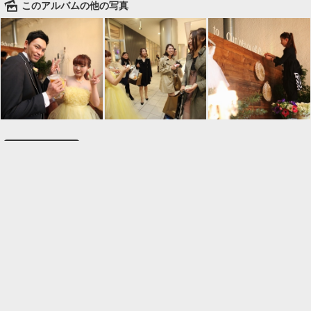
🌄
このアルバムの他の写真

一覧に戻る
Android™ アプリのインストール
Android™ からオンラインアルバムの作成・編
集、共有ができます。
インストール
⌂
📕
ホーム
アルバムを作成