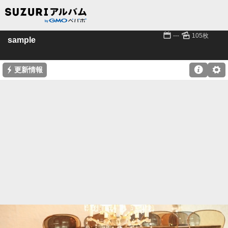
📅
🌄
---
105枚
sample
⚡

⚙
更新情報