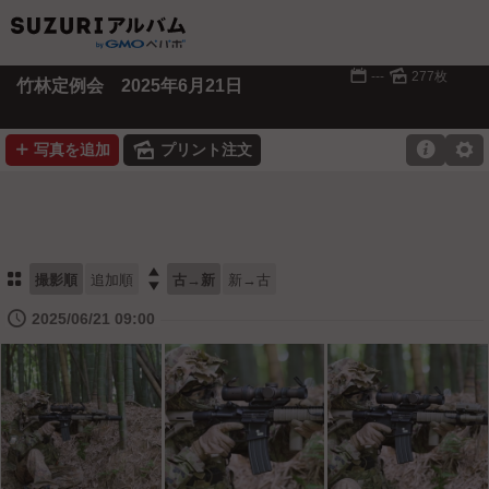
📅
🌄
---
277枚
竹林定例会 2025年6月21日
➕
🌄

⚙
写真を追加
プリント注文
⚏

撮影順
追加順
古→新
新→古
🕔
2025/06/21 09:00