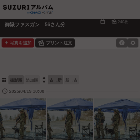
📅
🌄
---
240枚
御嶽ファスガン 56さん分
➕
🌄

⚙
写真を追加
プリント注文
⚏

撮影順
追加順
古→新
新→古
🕔
2025/04/19 10:00