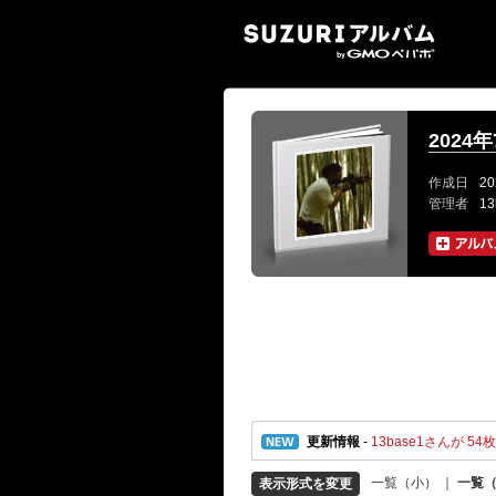
SUZ
2024
作成日
20
管理者
1
更新情報
-
13base1さんが 54枚
一覧（小）
｜
一覧
表示形式を変更