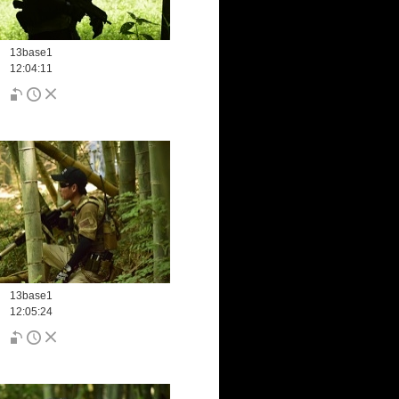
13base1
12:04:11
13base1
12:05:24