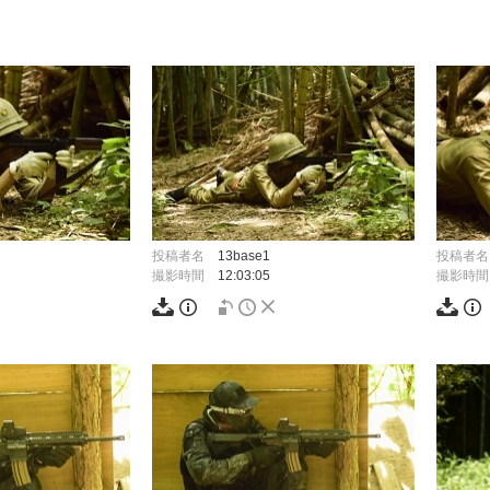
投稿者名
13base1
投稿者名
撮影時間
12:03:05
撮影時間