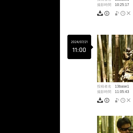
撮影時間
10:25:17
2024/07/21
11:00
投稿者名
13base1
撮影時間
11:05:43