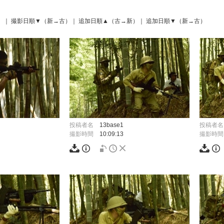
）
｜
撮影日順▼（新→古）
｜
追加日順▲（古→新）
｜
追加日順▼（新→古）
投稿者名
13base1
投稿者名
撮影時間
10:09:13
撮影時間