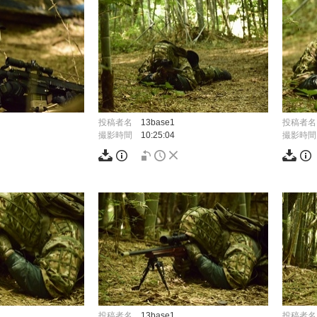
投稿者名
13base1
投稿者名
撮影時間
10:25:04
撮影時間
投稿者名
13base1
投稿者名