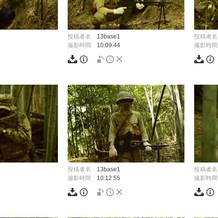
投稿者名
13base1
投稿者名
撮影時間
10:09:44
撮影時間
投稿者名
13base1
投稿者名
撮影時間
10:12:55
撮影時間