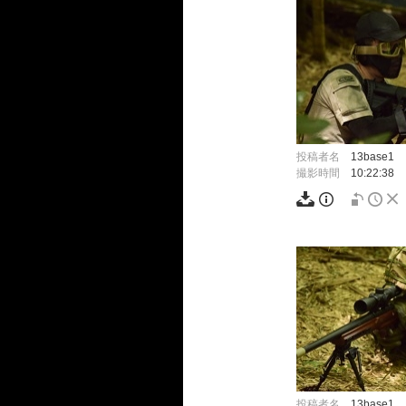
投稿者名
13base1
撮影時間
10:22:38
投稿者名
13base1