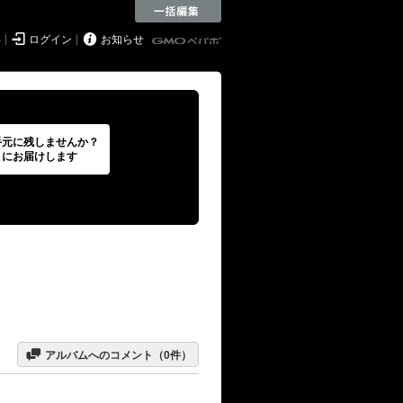


得
ログイン
お知らせ
手元に残しませんか？
トにお届けします

アルバムへのコメント（
0
件）