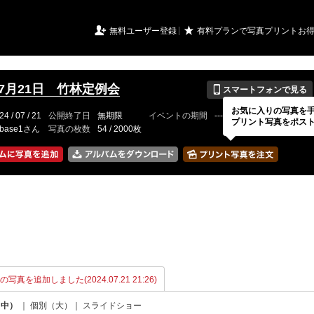
URIアルバム

★
無料ユーザー登録
有料プランで写真プリントお
📱
年7月21日 竹林定例会
スマートフォンで見る
お気に入りの写真を
24 / 07 / 21
公開終了日
無期限
イベントの期間
---
プリント写真をポス
3base1さん
写真の枚数
54 / 2000枚
の写真を追加しました(2024.07.21 21:26)
（中）
｜
個別（大）
｜
スライドショー