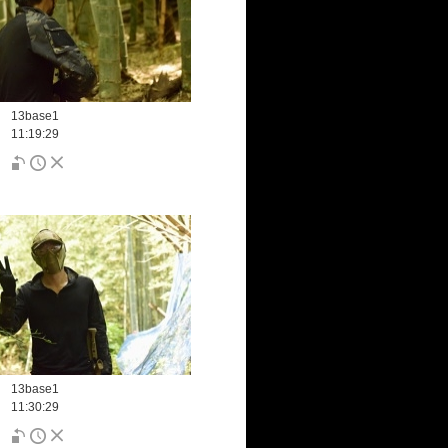
13base1
11:19:29
13base1
11:30:29