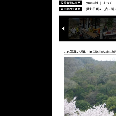
yatsu36
｜
すべて
撮影日順▲（古→新
この写真のURL
http://30d.jp/yatsu36