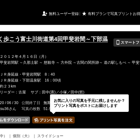
URIアルバム

★
無料ユーザー登録
有料プランで写真プリントお
く歩こう富士川街道第4回甲斐岩間～下部温
📱
スマートフ
２０１２年４月１６日（月）
甲斐岩間駅 ～久那土駅 ～ 慈観寺 ～ 方外院 ～古関の関所跡～ 道の駅しもべ ～ 甲斐
ＪＲ身延線・甲斐岩間駅 8：40
ＪＲ身延線・下部温泉駅 16：00頃
約２３km
リーダー：古屋 サブ：田中(憲)／小塚／田中(哲)
お気に入りの写真を手元に残しませんか？
20 / 06 / 30
公開終了日
無期限
イベントの期間
---
プリント写真をポストにお届けします
tsu36さん
写真の枚数
51 / 2000枚
中）
｜
個別（大）
｜
スライドショー