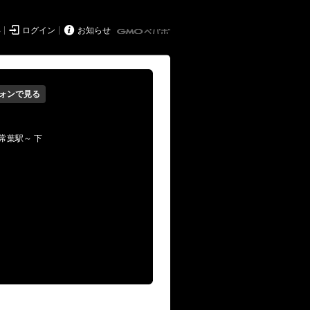


得
ログイン
お知らせ
ォンで見る
常葉駅～ 下