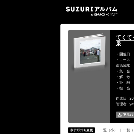
SUZ
てくて
泉
・開催日 
・コース 
部温泉駅
・集 合 
・解 散 
・距 離 
・担 当 
作成日
20
管理者
ya
一覧（小）
｜
一覧（