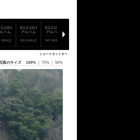
ショートカットキー
写真のサイズ
100%
｜
75%
｜
50%