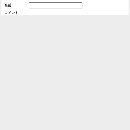
名前
コメント
削除用パスワード

一覧に戻る
Android™ アプリのインストール
Android™ からオンラインアルバムの作成・編
集、共有ができます。
インストール
⌂
📕
ホーム
アルバムを作成