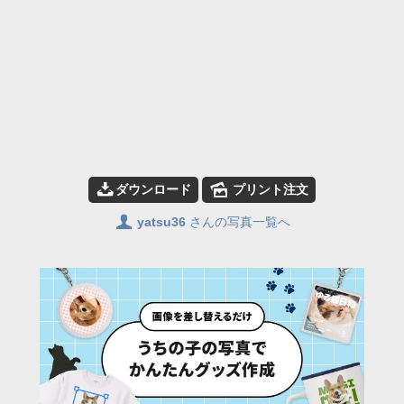
📥
🌄
ダウンロード
プリント注文
👤
yatsu36
さんの写真一覧へ