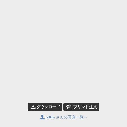
📥
🌄
ダウンロード
プリント注文
👤
xlfm
さんの写真一覧へ