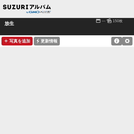
📅
🌄
---
150枚
放生
➕
⚡

⚙
写真を追加
更新情報