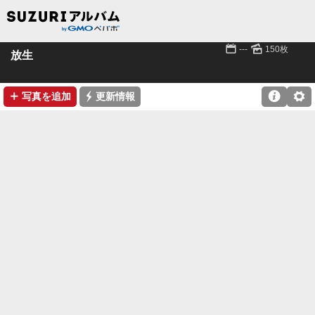
📅
🌄
---
150枚
放生
➕
⚡

⚙
写真を追加
更新情報