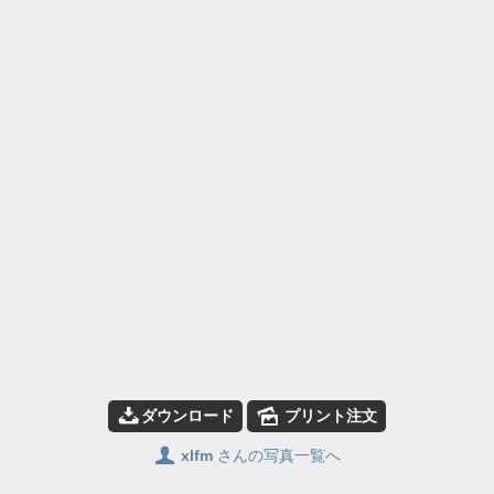
📥
🌄
ダウンロード
プリント注文
👤
xlfm
さんの写真一覧へ