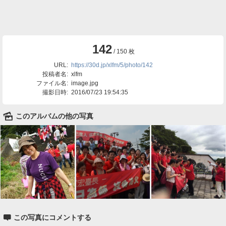
142
/ 150 枚
URL:
https://30d.jp/xlfm/5/photo/142
投稿者名:
xlfm
ファイル名:
image.jpg
撮影日時:
2016/07/23 19:54:35
🌄
このアルバムの他の写真

この写真にコメントする