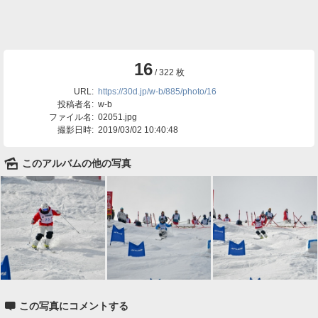
16
/ 322 枚
URL:
https://30d.jp/w-b/885/photo/16
投稿者名:
w-b
ファイル名:
02051.jpg
撮影日時:
2019/03/02 10:40:48
🌄
このアルバムの他の写真

この写真にコメントする