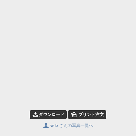
📥
🌄
ダウンロード
プリント注文
👤
w-b
さんの写真一覧へ