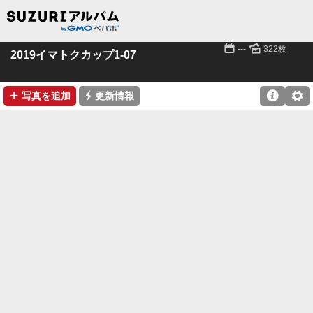
📅
🌄
---
322枚
2019イマトクカップ1-07
➕
⚡

⚙
写真を追加
更新情報