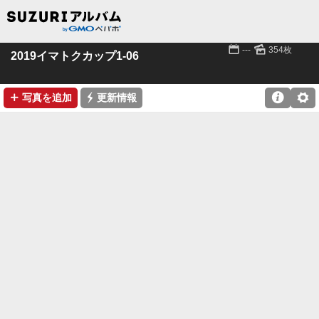
📅
🌄
---
354枚
2019イマトクカップ1-06
➕
⚡

⚙
写真を追加
更新情報