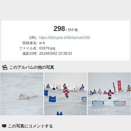
298
/ 354 枚
URL:
https://30d.jp/w-b/884/photo/298
投稿者名:
w-b
ファイル名:
01979.jpg
撮影日時:
2019/03/02 10:38:52
🌄
このアルバムの他の写真

この写真にコメントする