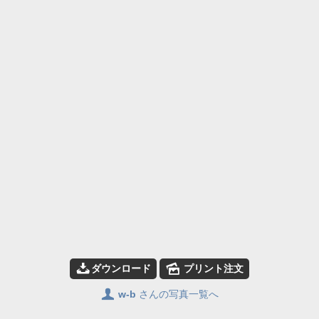
📥
🌄
ダウンロード
プリント注文
👤
w-b
さんの写真一覧へ