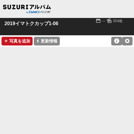
📅
🌄
---
354枚
2019イマトクカップ1-06
➕
⚡

⚙
写真を追加
更新情報