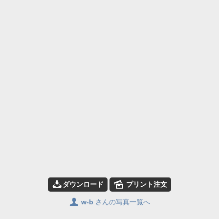
📥
🌄
ダウンロード
プリント注文
👤
w-b
さんの写真一覧へ