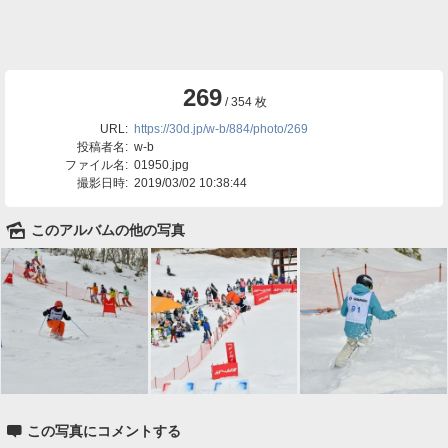
269
/ 354 枚
URL:
https://30d.jp/w-b/884/photo/269
投稿者名:
w-b
ファイル名:
01950.jpg
撮影日時:
2019/03/02 10:38:44
🌄
このアルバムの他の写真

この写真にコメントする