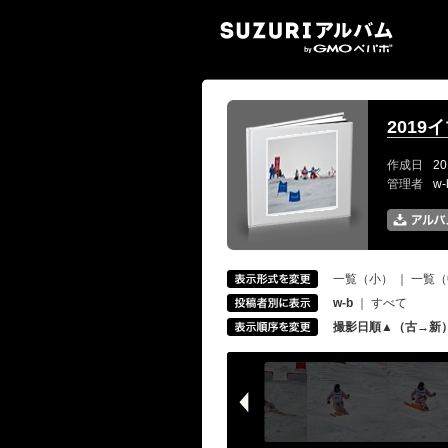
SUZ
2019
作成日
20
管理者
w
一覧（小）
｜
一覧（
w-b
｜
すべて
撮影日順▲（古→新