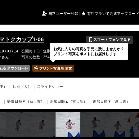
URIアルバム

★
無料ユーザー登録
有料プランで高速アップロー
📱
イマトクカップ1-06
スマートフォンで見る
お気に入りの写真を手元に残しませんか？
19 / 03 / 14
公開終了日
無期限
イベントの期間
---
プリント写真をポストにお届けします
-bさん
写真の枚数
354 / 2000枚
中）
｜
個別（大）
｜
スライドショー
）
｜
撮影日順▼（新→古）
｜
追加日順▲（古→新）
｜
追加日順▼（新→古）