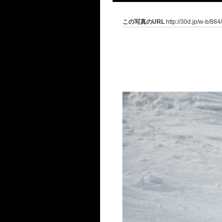
この写真のURL
http://30d.jp/w-b/88