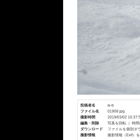
投稿者名
w-b
ファイル名
01908.jpg
撮影時間
2019/03/02 10:37:
編集・削除
写真を回転
｜
時間
ダウンロード
ファイルを個別ダ
撮影情報
撮影情報（Exif）