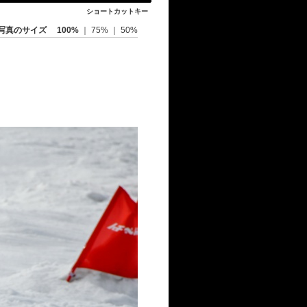
ショートカットキー
写真のサイズ
100%
｜
75%
｜
50%