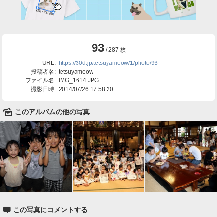
93
/ 287 枚
URL:
https://30d.jp/tetsuyameow/1/photo/93
投稿者名:
tetsuyameow
ファイル名:
IMG_1614.JPG
撮影日時:
2014/07/26 17:58:20
🌄
このアルバムの他の写真

この写真にコメントする