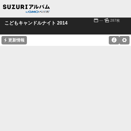
📅
🌄
---
287枚
こどもキャンドルナイト 2014
⚡

⚙
更新情報