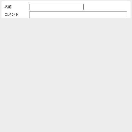
名前
コメント
削除用パスワード

一覧に戻る
Android™ アプリのインストール
Android™ からオンラインアルバムの作成・編
集、共有ができます。
インストール