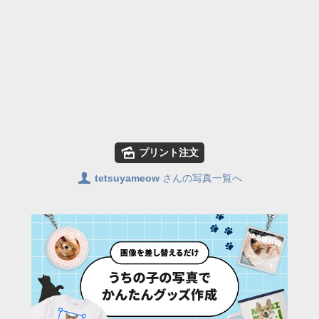
🌄
プリント注文
👤
tetsuyameow
さんの写真一覧へ