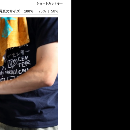
ショートカットキー
写真のサイズ
100%
｜
75%
｜
50%