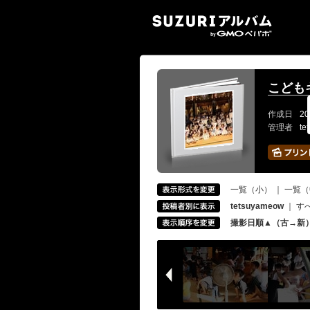
SUZ
こどもキ
作成日
20
管理者
te
一覧（小）
｜
一覧（
tetsuyameow
｜
す
撮影日順▲（古→新