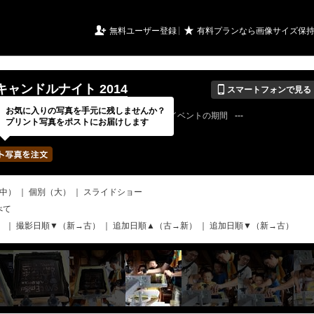
URIアルバム

★
無料ユーザー登録
有料プランなら画像サイズ保
📱
ャンドルナイト 2014
スマートフォンで見る
お気に入りの写真を手元に残しませんか？
15 / 03 / 30
公開終了日
無期限
イベントの期間
---
プリント写真をポストにお届けします
tsuyameowさん
写真の枚数
287 / 2000枚
中）
｜
個別（大）
｜
スライドショー
べて
）
｜
撮影日順▼（新→古）
｜
追加日順▲（古→新）
｜
追加日順▼（新→古）