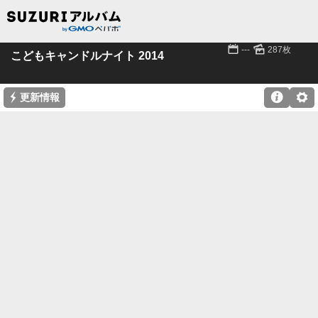
📅
🌄
---
287枚
こどもキャンドルナイト 2014
⚡

⚙
更新情報