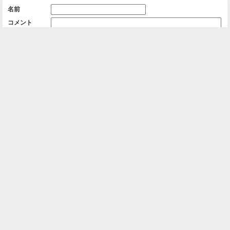
名前
コメント
削除用パスワード

一覧に戻る
Android™ アプリのインストール
Android™ からオンラインアルバムの作成・編
集、共有ができます。
インストール
⌂
📕
ホーム
アルバムを作成