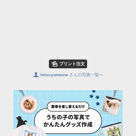
🌄
プリント注文
👤
tetsuyameow
さんの写真一覧へ