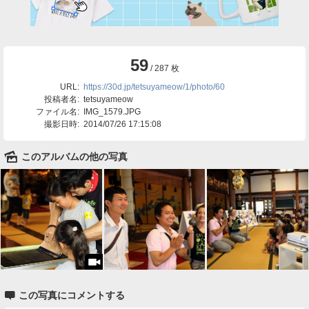
59
/ 287 枚
URL:
https://30d.jp/tetsuyameow/1/photo/60
投稿者名:
tetsuyameow
ファイル名:
IMG_1579.JPG
撮影日時:
2014/07/26 17:15:08
🌄
このアルバムの他の写真

この写真にコメントする