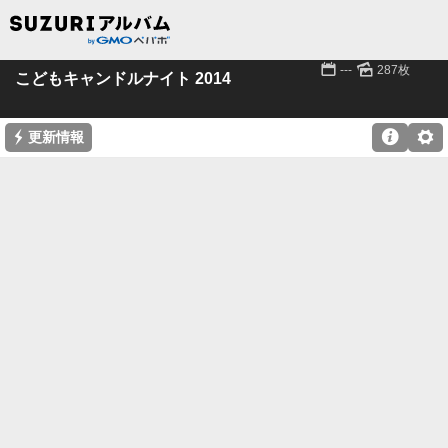
📅
🌄
---
287枚
こどもキャンドルナイト 2014
⚡

⚙
更新情報