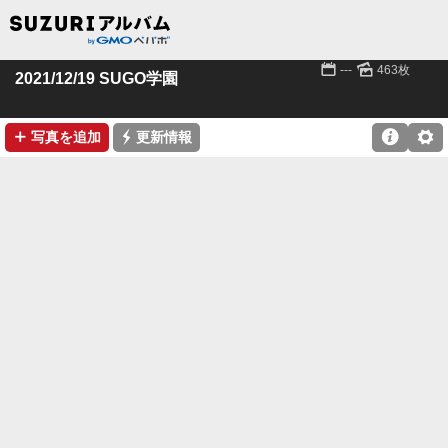
📅
🌄
---
463枚
2021/12/19 SUGO学園
➕
⚡

⚙
写真を追加
更新情報