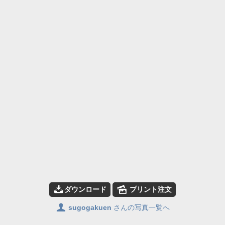
📥
🌄
ダウンロード
プリント注文
👤
sugogakuen
さんの写真一覧へ