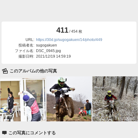
411
/ 454 枚
URL:
https://30d.jp/sugogakuen/14/photo/449
投稿者名:
sugogakuen
ファイル名:
DSC_0945.jpg
撮影日時:
2021/12/19 14:59:19
🌄
このアルバムの他の写真

この写真にコメントする