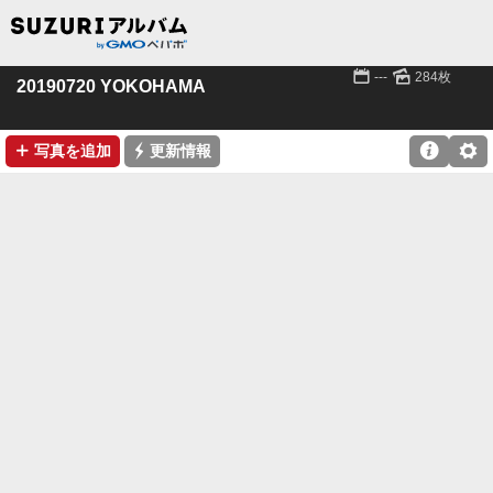
📅
🌄
---
284枚
20190720 YOKOHAMA
➕
⚡

⚙
写真を追加
更新情報