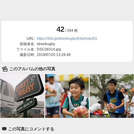
42
/ 284 枚
URL:
https://30d.jp/streetrugby/64/photo/63
投稿者名:
streetrugby
ファイル名:
DSC08314.jpg
撮影日時:
2019/07/20 13:28:48
🌄
このアルバムの他の写真

この写真にコメントする