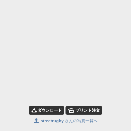
📥
🌄
ダウンロード
プリント注文
👤
streetrugby
さんの写真一覧へ