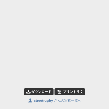
📥
🌄
ダウンロード
プリント注文
👤
streetrugby
さんの写真一覧へ