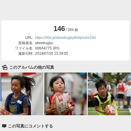
146
/ 284 枚
URL:
https://30d.jp/streetrugby/64/photo/194
投稿者名:
streetrugby
ファイル名:
006A4775.JPG
撮影日時:
2019/07/20 15:39:05
🌄
このアルバムの他の写真

この写真にコメントする