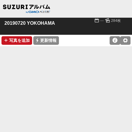
📅
🌄
---
284枚
20190720 YOKOHAMA
➕
⚡

⚙
写真を追加
更新情報