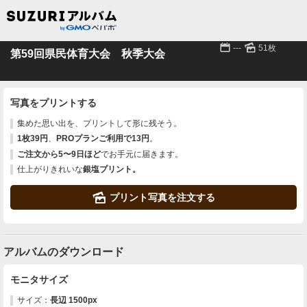
📅
🌄
---
51枚
第59回県民体育大会 秋季大会
写真をプリントする
集めた思い出を、プリントして形に残そう。
1枚39円
、
PROプランご利用で13円
。
ご注文から5〜9日ほど
でお手元に届きます。
仕上がりきれいな
銀塩プリント。
🌄
プリント写真を注文する
アルバムのダウンロード
モニタサイズ
サイズ：
長辺 1500px