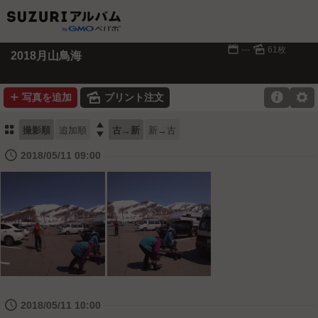
📅
🌄
---
61枚
2018月山鳥海
➕
🌄

⚙
写真を追加
プリント注文
⚏

撮影順
追加順
古→新
新→古
🕔
2018/05/11 09:00
🕔
2018/05/11 10:00