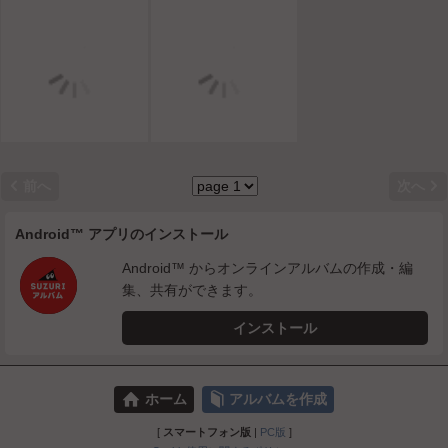


前へ
次へ
Android™ アプリのインストール
Android™ からオンラインアルバムの作成・編
集、共有ができます。
インストール
⌂
📕
ホーム
アルバムを作成
[
スマートフォン版
|
PC版
]