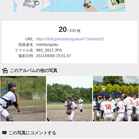
20
/ 435 枚
URL:
https://30d.jp/nishikyogoku/471/photo/20
投稿者名:
nishikyogoku
ファイル名:
IMG_0812.JPG
撮影日時:
2021/06/06 15:01:47
🌄
このアルバムの他の写真

この写真にコメントする