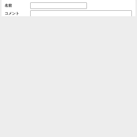
名前
コメント
削除用パスワード

一覧に戻る
Android™ アプリのインストール
Android™ からオンラインアルバムの作成・編
集、共有ができます。
インストール
⌂
📕
ホーム
アルバムを作成