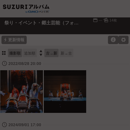
📅
🌄
---
14枚
祭り・イベント・郷土芸能（フォトダウンロード用）
⚡

⚙
更新情報
⚏

撮影順
追加順
古→新
新→古
🕔
2022/08/28 20:00
🕔
2024/09/01 17:00