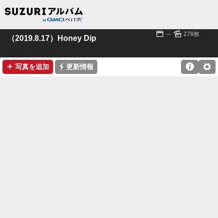
📅
🌄
---
278枚
（2019.8.17）Honey Dip
➕
⚡

⚙
写真を追加
更新情報