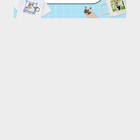
91
/ 278 枚
URL:
https://30d.jp/kao0829air/412/photo/91
投稿者名:
kao0829air
ファイル名:
190818-091.JPG
撮影日時:
2019/08/31 20:34:00
🌄
このアルバムの他の写真