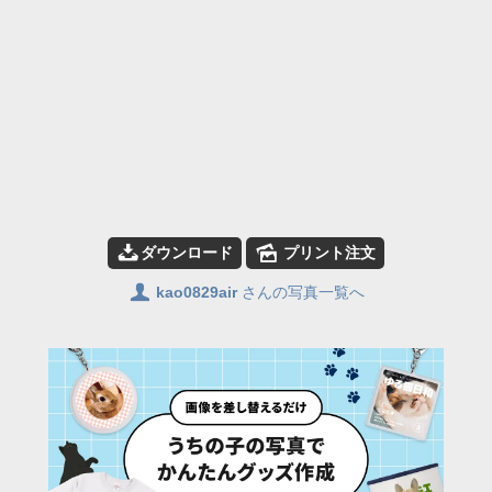
📥
🌄
ダウンロード
プリント注文
👤
kao0829air
さんの写真一覧へ