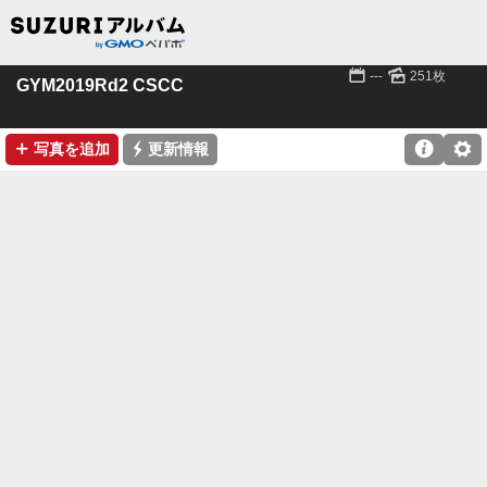
📅
🌄
---
251枚
GYM2019Rd2 CSCC
➕
⚡

⚙
写真を追加
更新情報