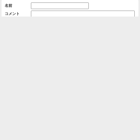
名前
コメント
削除用パスワード

一覧に戻る
Android™ アプリのインストール
Android™ からオンラインアルバムの作成・編
集、共有ができます。
インストール
⌂
📕
ホーム
アルバムを作成