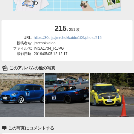
215
/ 251 枚
URL:
https://30d.jp/jmrchokkaido/106/photo/215
投稿者名:
jmrchokkaido
ファイル名:
IMGA1734_R.JPG
撮影日時:
2019/05/05 12:12:17
🌄
このアルバムの他の写真

この写真にコメントする