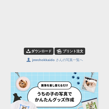
📥
🌄
ダウンロード
プリント注文
👤
jmrchokkaido
さんの写真一覧へ