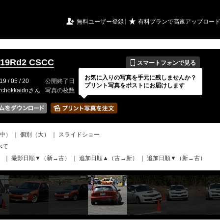
URIアルバム

★
無料ユーザー登録
有料プランで高速アップロー
📱
19Rd2 CSCC
スマートフォンで見る
お気に入りの写真を手元に残しませんか？
19 / 05 / 20
公開終了日
無期限
イベントの期間
2019 / 05 / 05
プリント写真をポストにお届けします
rchokkaidoさん
写真の枚数
251 / 2000枚
中）
｜
個別（大）
｜
スライドショー
べて
）
｜
撮影日順▼（新→古）
｜
追加日順▲（古→新）
｜
追加日順▼（新→古）