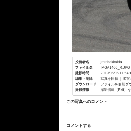
投稿者名
jmrchokkaido
ファイル名
IMGA1466_R.JPG
撮影時間
2019/05/05 11:54:
編集・削除
写真を回転
｜
時間
ダウンロード
ファイルを個別ダ
撮影情報
撮影情報（Exif）
この写真へのコメント
コメントする