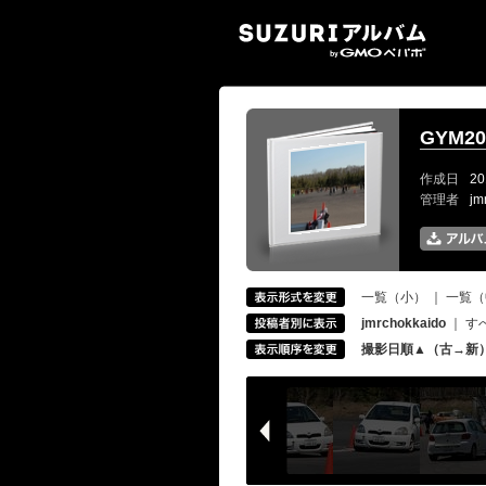
SUZ
GYM20
作成日
20
管理者
jm
一覧（小）
｜
一覧（
jmrchokkaido
｜
す
撮影日順▲（古→新