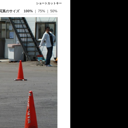
ショートカットキー
写真のサイズ
100%
｜
75%
｜
50%