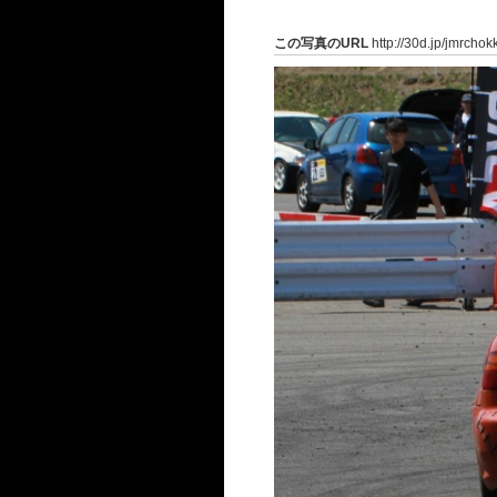
この写真のURL
http://30d.jp/jmrcho