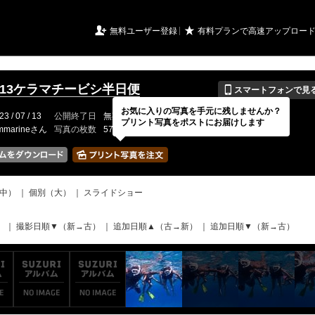
URIアルバム

★
無料ユーザー登録
有料プランで高速アップロー
📱
.7.13ケラマチービシ半日便
スマートフォンで見
お気に入りの写真を手元に残しませんか？
23 / 07 / 13
公開終了日
無期限
イベントの期間
---
プリント写真をポストにお届けします
mmarineさん
写真の枚数
57 / 2000枚
中）
｜
個別（大）
｜
スライドショー
）
｜
撮影日順▼（新→古）
｜
追加日順▲（古→新）
｜
追加日順▼（新→古）