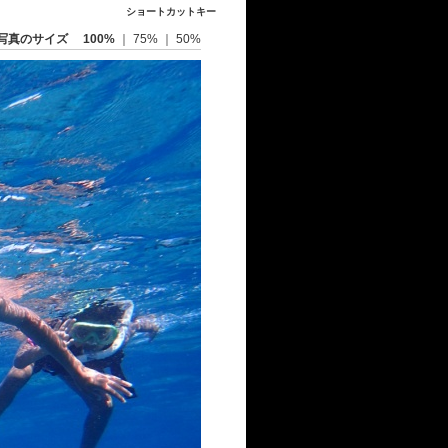
ショートカットキー
写真のサイズ
100%
｜
75%
｜
50%