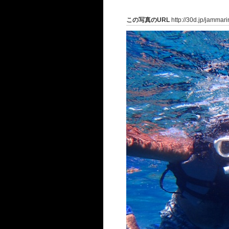
この写真のURL
http://30d.jp/jammar