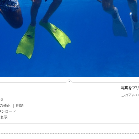
写真をプ
このアルバ
36
の修正
｜
削除
ウンロード
を表示