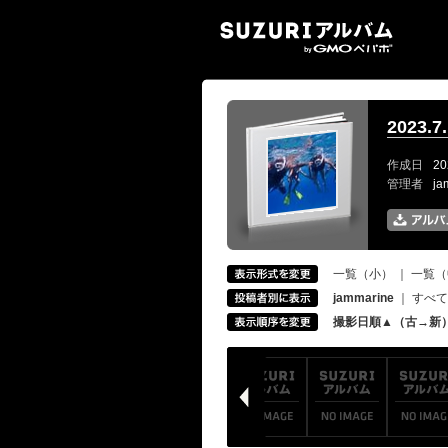
SUZ
2023
作成日
20
管理者
ja
一覧（小）
｜
一覧（
jammarine
｜
すべて
撮影日順▲（古→新