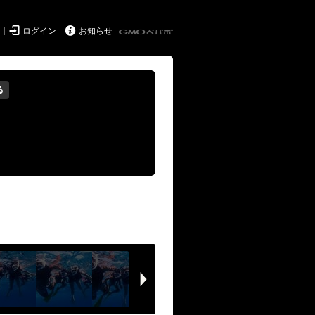


ド
ログイン
お知らせ
る