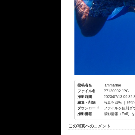
投稿者名
jammarine
ファイル名
P7130002.JPG
撮影時間
2023/07/13 09:32:
編集・削除
写真を回転
｜
時間
ダウンロード
ファイルを個別ダ
撮影情報
撮影情報（Exif）
この写真へのコメント