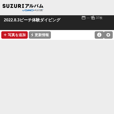
📅
🌄
---
37枚
2022.8.3ビーチ体験ダイビング
➕
⚡

⚙
写真を追加
更新情報