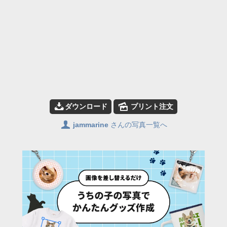
📥
🌄
ダウンロード
プリント注文
👤
jammarine
さんの写真一覧へ