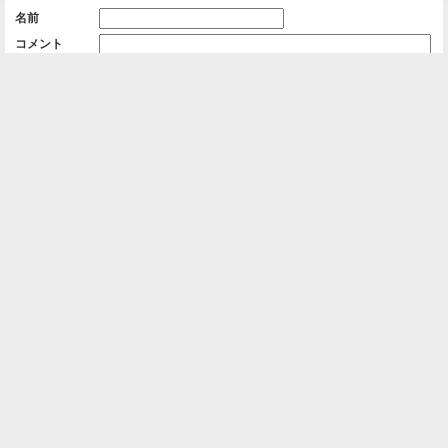
名前
コメント
削除用パスワード

一覧に戻る
Android™ アプリのインストール
Android™ からオンラインアルバムの作成・編
集、共有ができます。
インストール
⌂
📕
ホーム
アルバムを作成