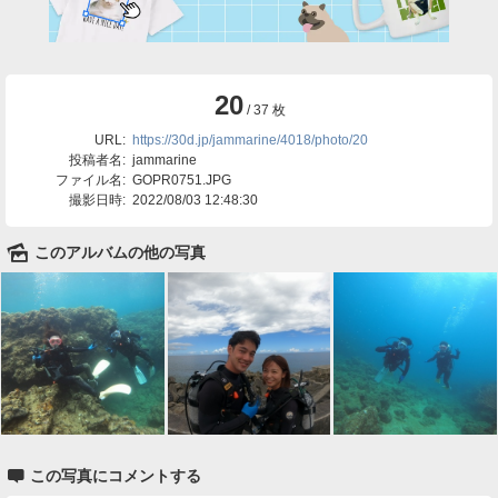
20
/ 37 枚
URL:
https://30d.jp/jammarine/4018/photo/20
投稿者名:
jammarine
ファイル名:
GOPR0751.JPG
撮影日時:
2022/08/03 12:48:30
🌄
このアルバムの他の写真

この写真にコメントする