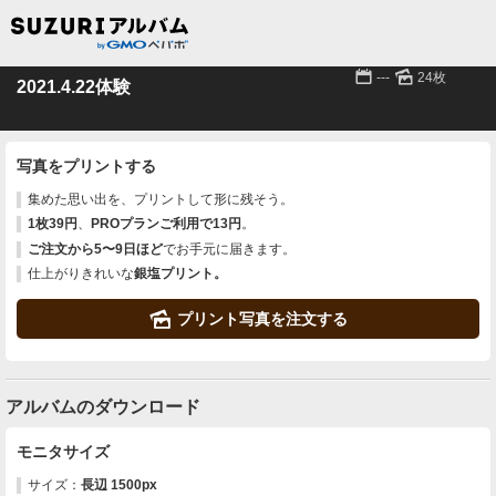
📅
🌄
---
24枚
2021.4.22体験
写真をプリントする
集めた思い出を、プリントして形に残そう。
1枚39円
、
PROプランご利用で13円
。
ご注文から5〜9日ほど
でお手元に届きます。
仕上がりきれいな
銀塩プリント。
🌄
プリント写真を注文する
アルバムのダウンロード
モニタサイズ
サイズ：
長辺 1500px