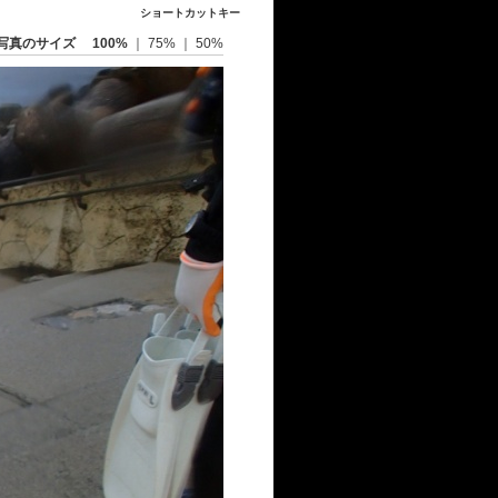
ショートカットキー
写真のサイズ
100%
｜
75%
｜
50%