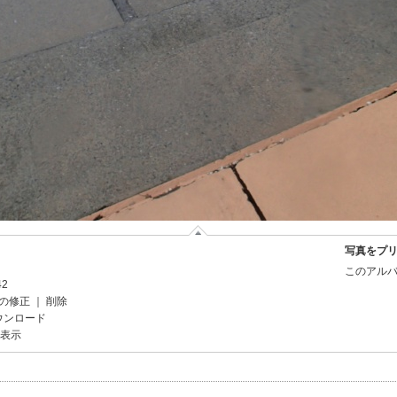
写真をプ
このアルバ
42
の修正
｜
削除
ウンロード
を表示