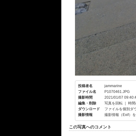
投稿者名
jammarine
ファイル名
P1070461.JPG
撮影時間
2021/01/07 09:40:
編集・削除
写真を回転
｜
時間
ダウンロード
ファイルを個別ダ
撮影情報
撮影情報（Exif）
この写真へのコメント