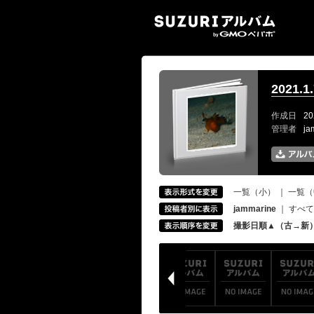
SUZ
2021.
作成日
20
管理者
ja
一覧（小）
｜
一覧（
jammarine
｜
すべて
撮影日順▲（古→新