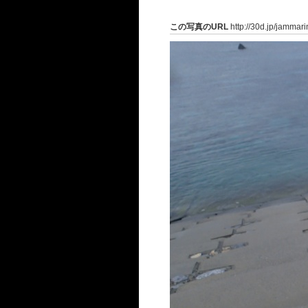
この写真のURL
http://30d.jp/jammar