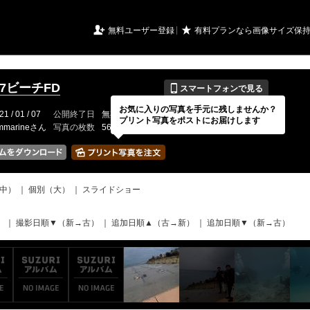
URIアルバム

★
無料ユーザー登録
有料プランなら画像サイズ保
📱
1.7ビーチFD
スマートフォンで見る
お気に入りの写真を手元に残しませんか？
21 / 01 / 07
公開終了日
無期限
イベントの期間
---
プリント写真をポストにお届けします
mmarineさん
写真の枚数
56 / 2000枚
中）
｜
個別（大）
｜
スライドショー
）
｜
撮影日順▼（新→古）
｜
追加日順▲（古→新）
｜
追加日順▼（新→古）