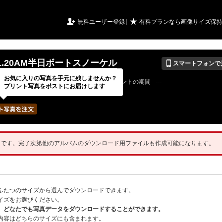
URIアルバム

★
無料ユーザー登録
有料プランなら画像サイズ保
📱
.11.20AM半日ボートスノーケル
スマートフォンで
お気に入りの写真を手元に残しませんか？
20 / 11 / 20
公開終了日
無期限
イベントの期間
---
プリント写真をポストにお届けします
mmarineさん
写真の枚数
82 / 2000枚
中です。完了次第他のアルバムのダウンロード用ファイルも作成可能になります。
ふたつのサイズから選んでダウンロードできます。
イズをお選びください。
、どなたでも写真データをダウンロードすることができます。
内容はどちらのサイズにも含まれます。