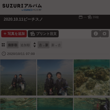
📅
🌄
---
39枚
2020.10.11ビーチスノ
➕
🌄

⚙
写真を追加
プリント注文
⚏

撮影順
追加順
古→新
新→古
🕔
2020/10/11 07:00