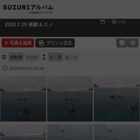
📅
🌄
---
64枚
2020.7.19 体験＆スノ
➕
🌄

⚙
写真を追加
プリント注文
⚏

撮影順
追加順
古→新
新→古
🕔
2020/07/19 10:00