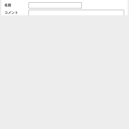
名前
コメント
削除用パスワード

一覧に戻る
Android™ アプリのインストール
Android™ からオンラインアルバムの作成・編
集、共有ができます。
インストール
⌂
📕
ホーム
アルバムを作成