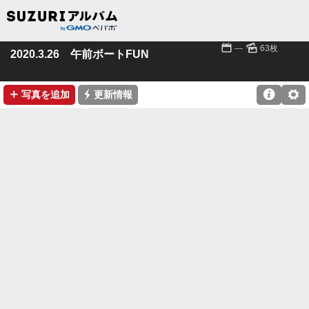
📅
🌄
---
63枚
2020.3.26 午前ボートFUN
➕
⚡

⚙
写真を追加
更新情報