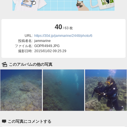
40
/ 63 枚
URL:
https://30d.jp/jammarine/2448/photo/6
投稿者名:
jammarine
ファイル名:
GOPR4949.JPG
撮影日時:
2015/01/02 09:25:29
🌄
このアルバムの他の写真

この写真にコメントする