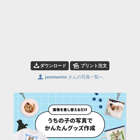
📥
🌄
ダウンロード
プリント注文
👤
jammarine
さんの写真一覧へ