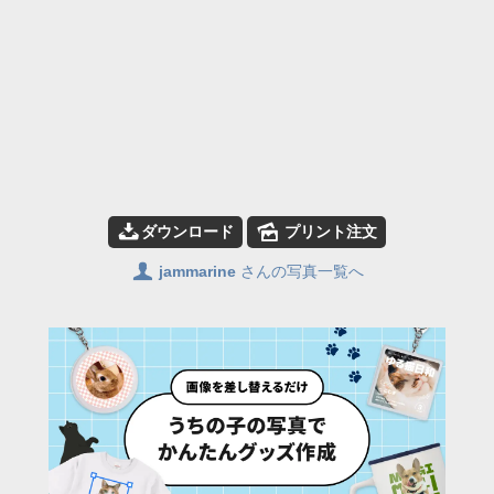
📥
🌄
ダウンロード
プリント注文
👤
jammarine
さんの写真一覧へ