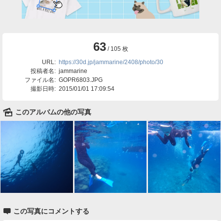
63
/ 105 枚
URL:
https://30d.jp/jammarine/2408/photo/30
投稿者名:
jammarine
ファイル名:
GOPR6803.JPG
撮影日時:
2015/01/01 17:09:54
🌄
このアルバムの他の写真

この写真にコメントする