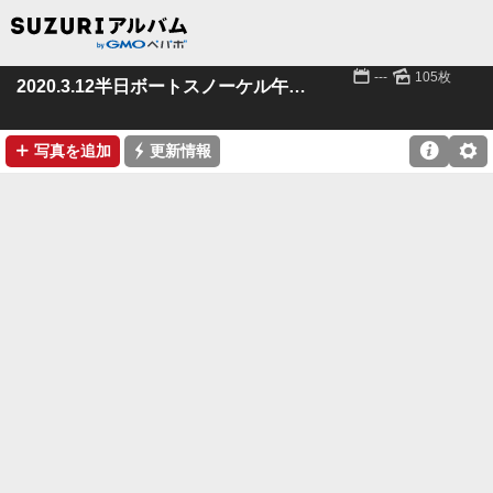
📅
🌄
---
105枚
2020.3.12半日ボートスノーケル午前便
➕
⚡

⚙
写真を追加
更新情報