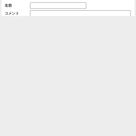
名前
コメント
削除用パスワード

一覧に戻る
Android™ アプリのインストール
Android™ からオンラインアルバムの作成・編
集、共有ができます。
インストール
⌂
📕
ホーム
アルバムを作成