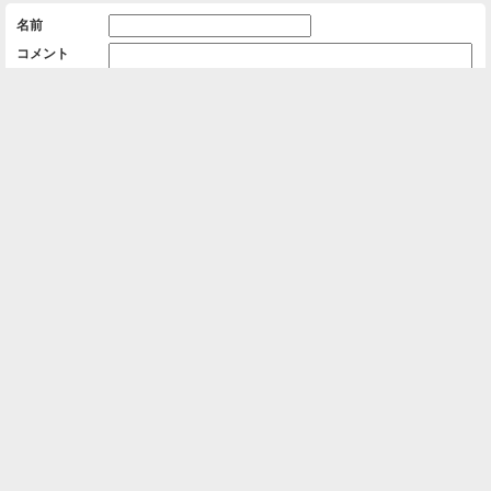
名前
コメント
削除用パスワード

一覧に戻る
Android™ アプリのインストール
Android™ からオンラインアルバムの作成・編
集、共有ができます。
インストール