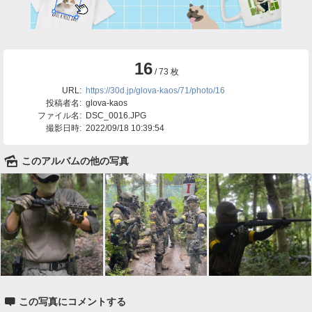
16
/ 73 枚
URL:
https://30d.jp/glova-kaos/71/photo/16
投稿者名:
glova-kaos
ファイル名:
DSC_0016.JPG
撮影日時:
2022/09/18 10:39:54
🌄
このアルバムの他の写真

この写真にコメントする