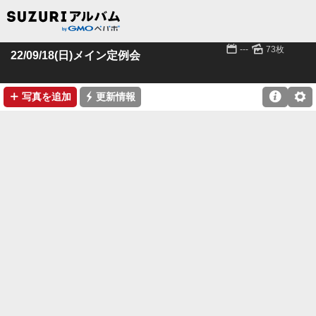
📅
🌄
---
73枚
22/09/18(日)メイン定例会
➕
⚡

⚙
写真を追加
更新情報