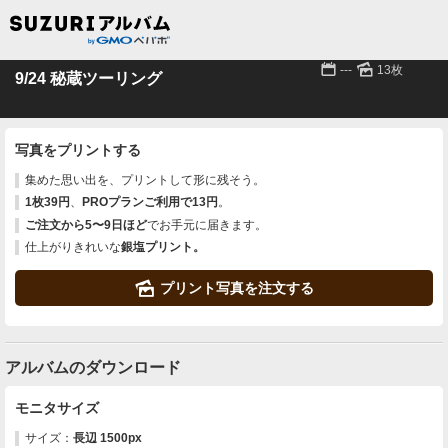
📅
🌄
---
13枚
9/24 秘蔵ツーリング
写真をプリントする
集めた思い出を、プリントして形に残そう。
1枚39円
、
PROプランご利用で13円
。
ご注文から5〜9日ほど
でお手元に届きます。
仕上がりきれいな
銀塩プリント。
🌄
プリント写真を注文する
アルバムのダウンロード
モニタサイズ
サイズ：
長辺 1500px