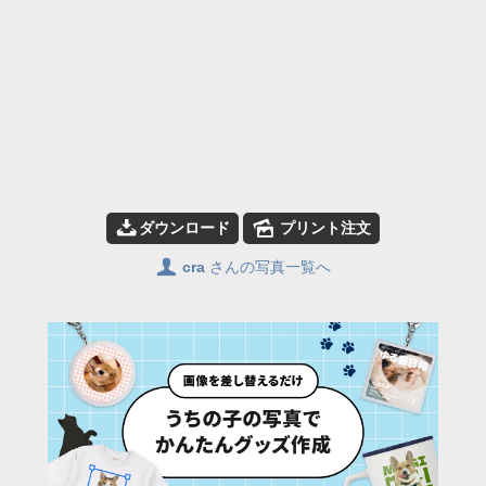
📥
🌄
ダウンロード
プリント注文
👤
cra
さんの写真一覧へ