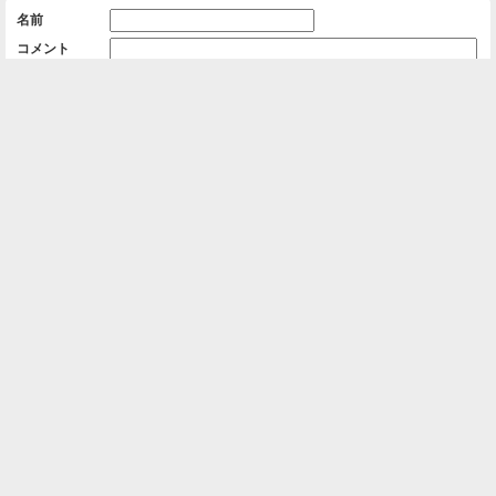
名前
コメント
削除用パスワード

一覧に戻る
Android™ アプリのインストール
Android™ からオンラインアルバムの作成・編
集、共有ができます。
インストール
⌂
📕
ホーム
アルバムを作成