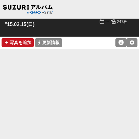
📅
🌄
---
247枚
"15.02.15(日)
➕
⚡

⚙
写真を追加
更新情報