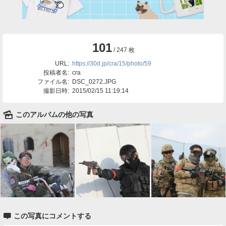
101
/ 247 枚
URL:
https://30d.jp/cra/15/photo/59
投稿者名:
cra
ファイル名:
DSC_0272.JPG
撮影日時:
2015/02/15 11:19:14
🌄
このアルバムの他の写真

この写真にコメントする