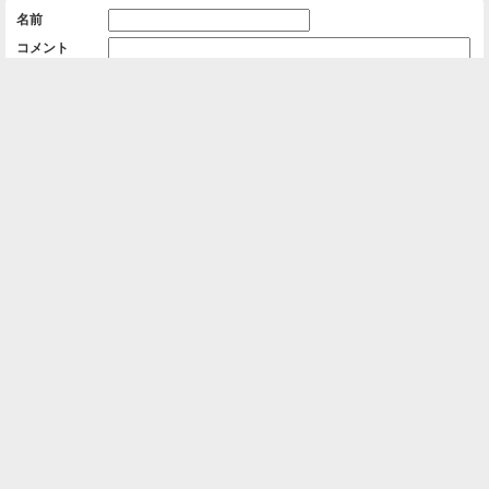
名前
コメント
削除用パスワード

一覧に戻る
Android™ アプリのインストール
Android™ からオンラインアルバムの作成・編
集、共有ができます。
インストール
⌂
📕
ホーム
アルバムを作成