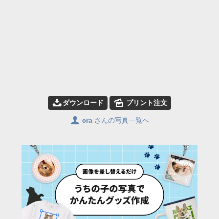
📥
🌄
ダウンロード
プリント注文
👤
cra
さんの写真一覧へ