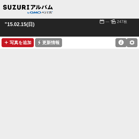
📅
🌄
---
247枚
"15.02.15(日)
➕
⚡

⚙
写真を追加
更新情報