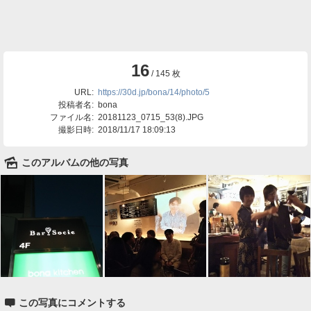
16
/ 145 枚
URL:
https://30d.jp/bona/14/photo/5
投稿者名:
bona
ファイル名:
20181123_0715_53(8).JPG
撮影日時:
2018/11/17 18:09:13
🌄
このアルバムの他の写真

この写真にコメントする