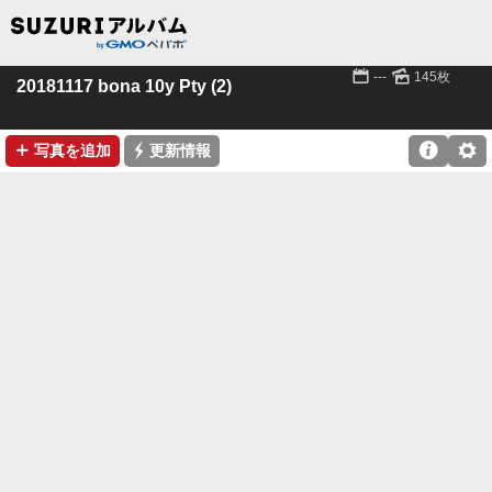
📅
🌄
---
145枚
20181117 bona 10y Pty (2)
➕
⚡

⚙
写真を追加
更新情報