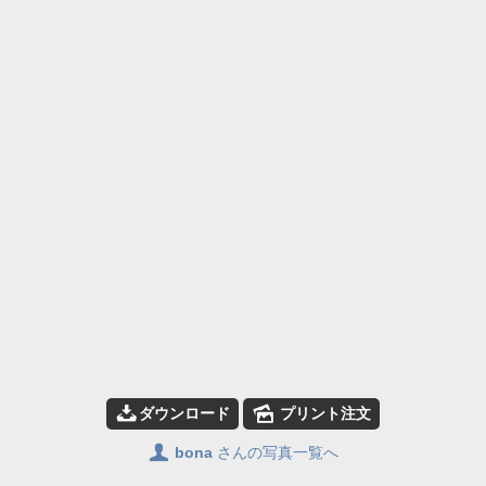
📥
🌄
ダウンロード
プリント注文
👤
bona
さんの写真一覧へ