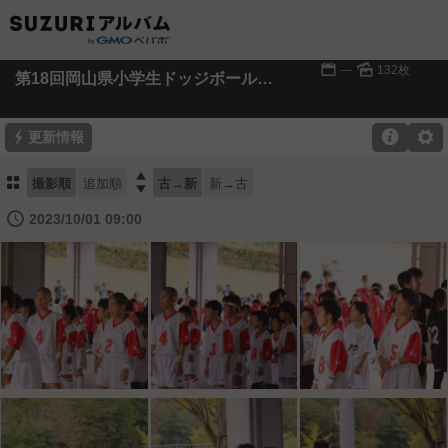
📅
🌄
---
132枚
第18回岡山県小学生ドッジボール選手権大会
⚡

⚙
更新情報
⚏

撮影順
追加順
古→新
新→古
🕔
2023/10/01 09:00